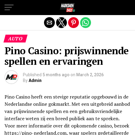
Exit mobile version
AUTO
Pino Casino: prijswinnende
spellen en ervaringen
Published
5 months ago
on
March 2, 2026
By
Admin
Pino Casino heeft een stevige reputatie opgebouwd in de
Nederlandse online gokmarkt. Met een uitgebreid aanbod
van prijswinnende spellen en een gebruiksvriendelijke
interface weten zij een breed publiek aan te spreken.
Voor meer informatie over dit opkomende casino, bezoek
https://pino-nederland.com
, waar spelers gedetailleerde