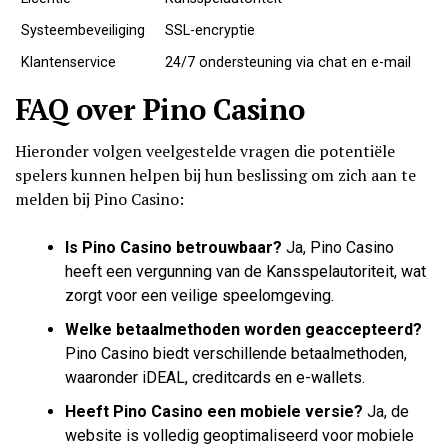
Systeembeveiliging
SSL-encryptie
Klantenservice
24/7 ondersteuning via chat en e-mail
FAQ over Pino Casino
Hieronder volgen veelgestelde vragen die potentiële
spelers kunnen helpen bij hun beslissing om zich aan te
melden bij Pino Casino:
Is Pino Casino betrouwbaar?
Ja, Pino Casino
heeft een vergunning van de Kansspelautoriteit, wat
zorgt voor een veilige speelomgeving.
Welke betaalmethoden worden geaccepteerd?
Pino Casino biedt verschillende betaalmethoden,
waaronder iDEAL, creditcards en e-wallets.
Heeft Pino Casino een mobiele versie?
Ja, de
website is volledig geoptimaliseerd voor mobiele