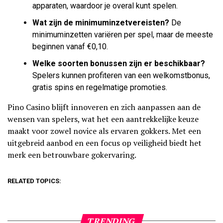
apparaten, waardoor je overal kunt spelen.
Wat zijn de minimuminzetvereisten?
De
minimuminzetten variëren per spel, maar de meeste
beginnen vanaf €0,10.
Welke soorten bonussen zijn er beschikbaar?
Spelers kunnen profiteren van een welkomstbonus,
gratis spins en regelmatige promoties.
Pino Casino blijft innoveren en zich aanpassen aan de
wensen van spelers, wat het een aantrekkelijke keuze
maakt voor zowel novice als ervaren gokkers. Met een
uitgebreid aanbod en een focus op veiligheid biedt het
merk een betrouwbare gokervaring.
RELATED TOPICS:
TRENDING