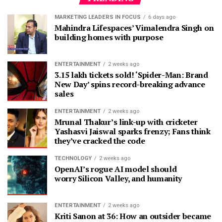
MARKETING LEADERS IN FOCUS
6 days ago
Mahindra Lifespaces’ Vimalendra Singh on
building homes with purpose
ENTERTAINMENT
2 weeks ago
3.15 lakh tickets sold! ‘Spider-Man: Brand
New Day’ spins record-breaking advance
sales
ENTERTAINMENT
2 weeks ago
Mrunal Thakur’s link-up with cricketer
Yashasvi Jaiswal sparks frenzy; Fans think
they’ve cracked the code
TECHNOLOGY
2 weeks ago
OpenAI’s rogue AI model should
worry Silicon Valley, and humanity
ENTERTAINMENT
2 weeks ago
Kriti Sanon at 36: How an outsider became