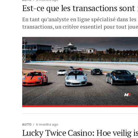
Est-ce que les transactions sont
En tant qu’analyste en ligne spécialisé dans les 
transactions, un critère essentiel pour tout joue
AUTO
6 months ago
Lucky Twice Casino: Hoe veilig is