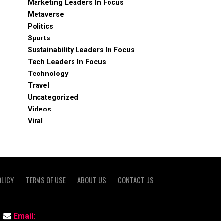
Marketing Leaders In Focus
Metaverse
Politics
Sports
Sustainability Leaders In Focus
Tech Leaders In Focus
Technology
Travel
Uncategorized
Videos
Viral
OLICY
TERMS OF USE
ABOUT US
CONTACT US
Email: