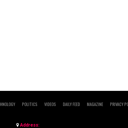
CHNOLOGY
POLITICS
VIDEOS
DAILY FEED
MAGAZINE
PRIVACY P
Address: