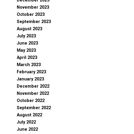
December 2023
November 2023
October 2023
September 2023
August 2023
July 2023
June 2023
May 2023
April 2023
March 2023
February 2023
January 2023
December 2022
November 2022
October 2022
September 2022
August 2022
July 2022
June 2022