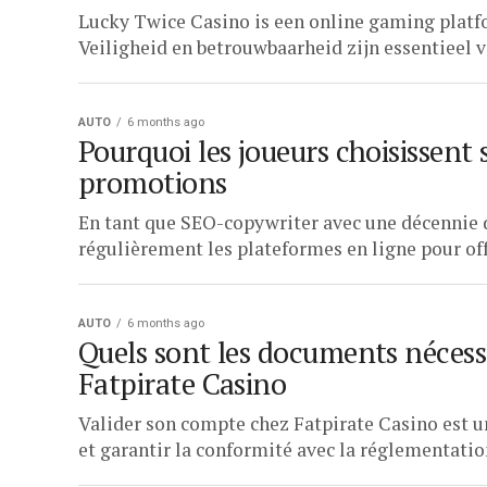
Lucky Twice Casino is een online gaming platfo
Veiligheid en betrouwbaarheid zijn essentieel vo
AUTO
6 months ago
Pourquoi les joueurs choisissent
promotions
En tant que SEO-copywriter avec une décennie d
régulièrement les plateformes en ligne pour offri
AUTO
6 months ago
Quels sont les documents nécess
Fatpirate Casino
Valider son compte chez Fatpirate Casino est u
et garantir la conformité avec la réglementation