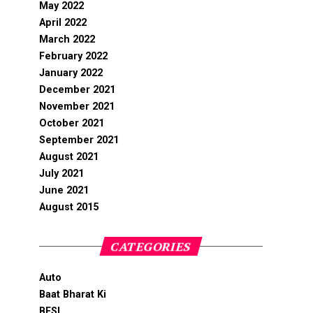
May 2022
April 2022
March 2022
February 2022
January 2022
December 2021
November 2021
October 2021
September 2021
August 2021
July 2021
June 2021
August 2015
CATEGORIES
Auto
Baat Bharat Ki
BFSI