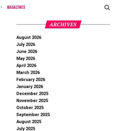
MAGAZINES
ARCHIVES
August 2026
July 2026
June 2026
May 2026
April 2026
March 2026
February 2026
January 2026
December 2025
November 2025
October 2025
September 2025
August 2025
July 2025